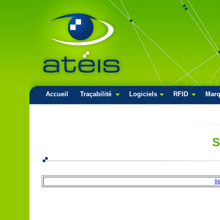
Accueil
Traçabilité
Logiciels
RFID
Mar
li