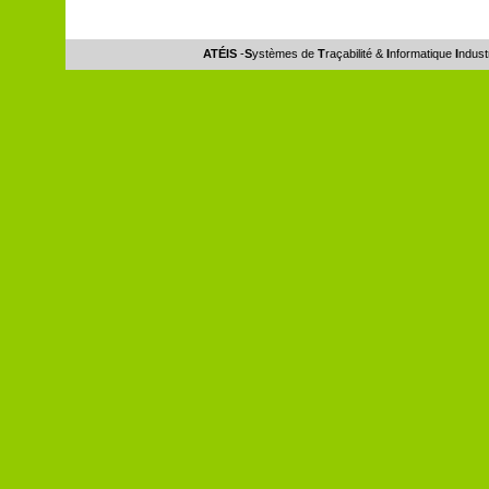
ATÉIS
-
S
ystèmes de
T
raçabilité &
I
nformatique
I
ndust