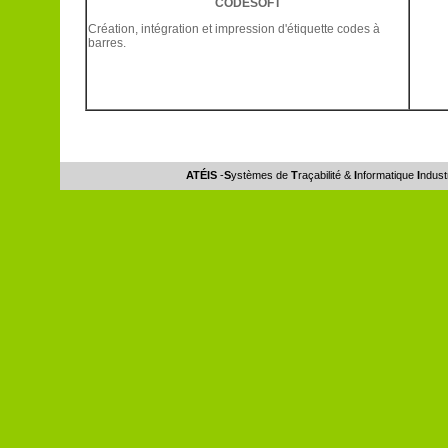
CODESOFT
Création, intégration et impression d'étiquette codes à
barres.
ATÉIS
-
S
ystèmes de
T
raçabilité &
I
nformatique
I
ndust