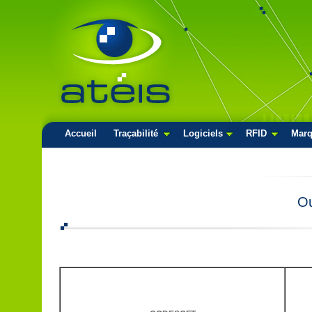
Accueil
Traçabilité
Logiciels
RFID
Mar
Ou