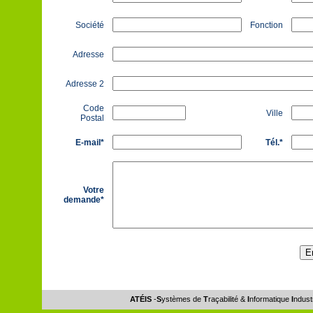
Société
Fonction
Adresse
Adresse 2
Code
Ville
Postal
E-mail*
Tél.*
Votre
demande*
ATÉIS
-
S
ystèmes de
T
raçabilité &
I
nformatique
I
ndust