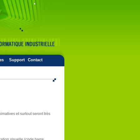
es
Support
Contact
matives et surtout seront très
cation visuelle (code barre,