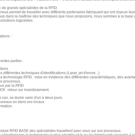
ec de grands spécialistes de la RFID.
nous permet de travailler avec différents partenaires fabriquant qui ont chacun leur 
up dans la maîtrise des techniques que nous proposons, nous sommes à la base un
olutions logicielles.
tions :
rentes parties :
ations
différentes techniques d'identifications (Laser, jet d'encre...)
la technologie RFID : mise en évidence des différentes caractéristiques, des avanta
os processus.
sus par la RFID
OI : retour sur investissement.
s cas, sa durée varie d'un à deux jours.
 bureaux ou dans vos locaux.
rmation.
module RFID BASE des spécialistes travaillent avec vous sur vos processus.