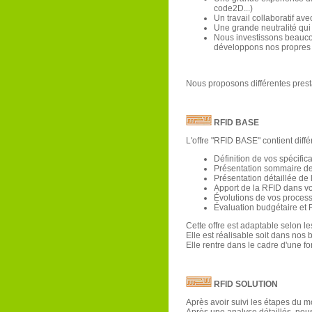
code2D...)
Un travail collaboratif av
Une grande neutralité qui 
Nous investissons beauco
développons nos propres s
Nous proposons différentes presta
RFID BASE
L'offre "RFID BASE" contient diffé
Définition de vos spécific
Présentation sommaire des 
Présentation détaillée de 
Apport de la RFID dans v
Évolutions de vos proces
Évaluation budgétaire et R
Cette offre est adaptable selon le
Elle est réalisable soit dans nos
Elle rentre dans le cadre d'une fo
RFID SOLUTION
Après avoir suivi les étapes du 