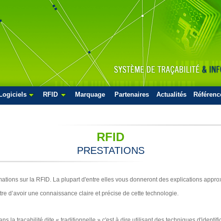
Logiciels
RFID
Marquage
Partenaires
Actualités
Référenc
RFID
PRESTATIONS
tions sur la RFID. La plupart d'entre elles vous donneront des explications approxi
tre d’avoir une connaissance claire et précise de cette technologie.
la traçabilité dite « traditionnelle » c'est à dire utilisant des techniques d'identifi