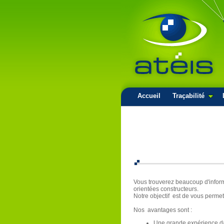
Accueil
Traçabilité
Vous trouverez beaucoup d'informa
orientées constructeurs.
Notre objectif est de vous permet
Nos avantages sont :
Une grande expérience dans 