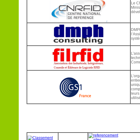
Le CN
Minis
dével
DMPH 
l’Ass
systè
L’ass
techn
Comm
L’org
entie
uniqu
compr
leurs
utili