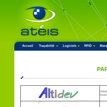
Accueil
Traçabilité
Logiciels
RFID
Mar
PA
Altid
bases