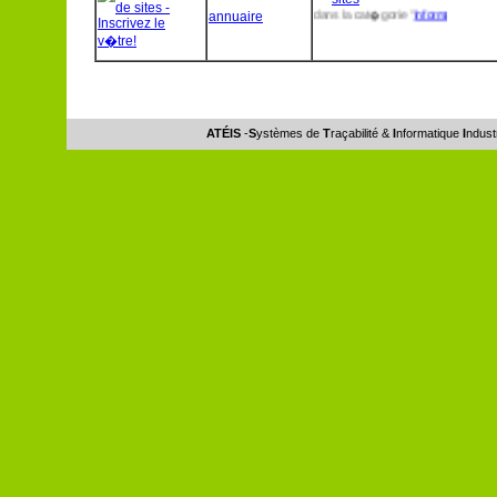
annuaire
site inscrit dans la cat�gorie "
informatique inte
ATÉIS
-
S
ystèmes de
T
raçabilité &
I
nformatique
I
ndust