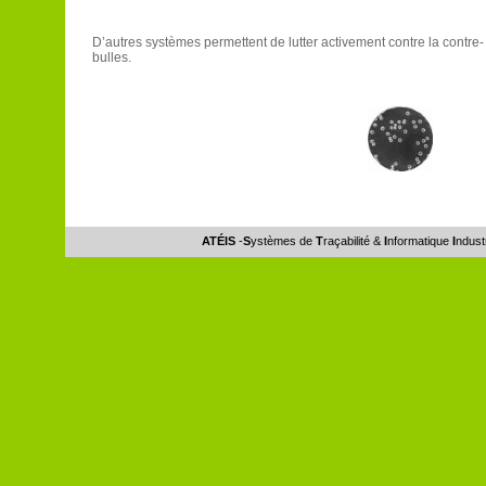
D’autres systèmes permettent de lutter activement contre la contr
bulles.
ATÉIS
-
S
ystèmes de
T
raçabilité &
I
nformatique
I
ndust