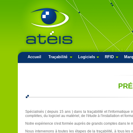
Accueil
Traçabilité
Logiciels
RFID
Mar
PRÉ
Spécialisés ( depuis 15 ans ) dans la traçabilité et l'informatique
complètes, du logiciel au matériel, de l'étude à l'installation et forma
Notre expérience s'est formée auprès de grands comptes dans le mil
Nous intervenons à toutes les étapes de la traçabilité, à tous les 