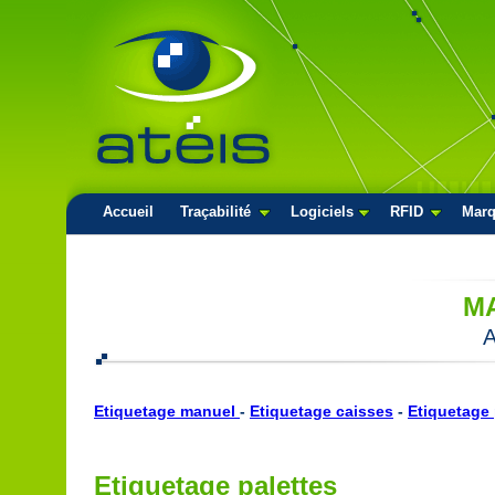
Accueil
Traçabilité
Logiciels
RFID
Mar
M
A
Etiquetage manuel
-
Etiquetage caisses
-
Etiquetage 
Etiquetage palettes