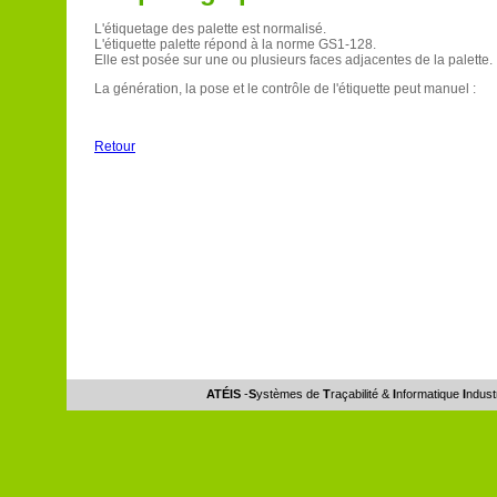
L'étiquetage des palette est normalisé.
L'étiquette palette répond à la norme GS1-128.
Elle est posée sur une ou plusieurs faces adjacentes de la palette.
La génération, la pose et le contrôle de l'étiquette peut manuel :
Retour
ATÉIS
-
S
ystèmes de
T
raçabilité &
I
nformatique
I
ndust